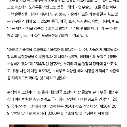
“소수를 위한 에스테틱에서 모두를 위한 건강한 아름다움을 선사”한다는 이념
으로 에스테틱 노하우를 기반으로 얻은 이해와 기업부설연구소를 통한 피부
과학 솔루션을 더하여 피부의 연구, 성분, 기술까지 모든 과정에 걸쳐 심도 있
는 연구를 진행해 오고 있으며 중국, 미국, 호주, 뉴질랜드, 유럽, 러시아, 베트
남 등 세계 각지로 상품을 수출하고 활발한 마케팅 행보를 이어나가 공격적인
채널 확대, 소비자 접점 프로모션을 강화해 나가고 있다.
"화장품 기술력을 특화하고 기술특허를 획득하는 등 소비자들에게 제공될 화
장품의 품질향상을 이룩한 점과 더 나아가 글로벌 경영혁신의 노력도 인정돼
수상하게 됐다."며 “지속적인 연구개발 투자와 제품 경쟁력 강화에 힘쓰고 있
고, 유통 사업에 대한 독자적인 노하우로 다양한 해외 시장을 개척하고 수출액
을 지속적으로 확대할 것.” 이라고 밝혔다.
주식회사 스킨이데아는 올해 대한민국 브랜드 대상 글로벌 뷰티 부문 대상 수
상에 이어 탁월한 경영 성과로 국가 경제 발전에 기여한 공로를 인정받아 201
9 국가생산성 대회에서 뷰티 업계 단독 생산성 강소 기업 대상, '제56회 201
9 무역의 날' 기념행사에서 '3000만불 수출의 탑'을 수상한 이력이 있다.