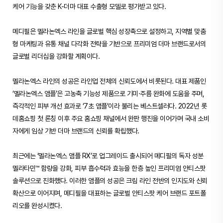
케어 기능을 갖춘 K-더마 대표 수출형 모델로 평가받고 있다.
메디필은 멜라논엑스 라인을 글로벌 핵심 성장축으로 설정하고, 지역별 맞춤
형 마케팅과 유통 채널 다각화 전략을 기반으로 프리미엄 더마 브랜드로서의
글로벌 리더십을 강화할 계획이다.
멜라논엑스 라인의 성공은 라인업 전체의 신뢰도에서 비롯된다. 대표 제품인
‘멜라논엑스 앰플’은 고농축 기능성 제품으로 기미·주름 완화에 도움을 주며,
즉각적인 피부 개선 효과로 ‘7초 앰플’이라 불리는 베스트셀러다. 2022년 롯
데홈쇼핑 첫 론칭 이후 주요 홈쇼핑 채널에서 완판 행진을 이어가며 국내 소비
자에게 임상 기반 더마 브랜드의 신뢰를 확립했다.
최근에는 ‘멜라논엑스 앰플 RX’로 업그레이드 출시되어 메디필의 독자 성분
멜라타민™ 함량을 강화, 피부 흡수력과 효능을 한층 높인 프리미엄 안티스팟
솔루션으로 진화했다. 이러한 앰플의 성공은 크림 라인 전반의 인지도와 신뢰
확산으로 이어지며, 메디필을 대표하는 글로벌 안티스팟 케어 브랜드 포트폴
리오를 완성시켰다.