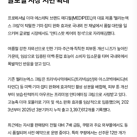
글로벌 시장 저변 확대
프로페셔널 더마 에스테틱 브랜드 메디필(MEDIPEEL)의 대표 제품 ‘멜라논엑
스 크림’이 탁월한 기미·잡티 완화 효과로 국내외 전 채널에서 품절 대란을 일
으키며 글로벌 시장에서도 ‘안티스팟 케어의 정석’으로 자리매김했다.
여름철 강한 자외선으로 인한 기미·주근깨·칙칙한 피부톤 개선 니즈가 높아진
가운데, 임상으로 입증된 미백·톤업 효능이 소비자 입소문을 타며 국내외에서
폭발적인 반응을 얻고 있다.
기존 멜라논엑스 크림은 트라넥사믹애씨드(트라넥삼산)와 아스코빅애씨드(비
타민C) 등 미백·기미·잡티 완화에 효과적인 활성 성분을 배합해, 피부 톤 개선
부터 보습·탄력까지 아우르는 프리미엄 안티에이징 크림으로 사랑받고 있다.
고농축 더마 포뮬러로 기미 및 색소 완화 효과를 임상적으로 입증했으며, 202
3년부터 2025년 3분기까지 누적 출고 3,397,612개를 기록했다.
최근에는 자사몰 판매량이 전월 대비 7배 급등, 쿠팡과 주요 외부몰에서도 동
시 품절되며 사전 예약으로 운영 중이다. 특히 쿠팡에서는 선주문 12만 개가