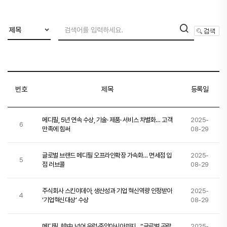
제목
번호
제목
등록일
메디필, 5년 연속 수상, 기술· 제품· 서비스 차별화… 고객
2025-
6
만족에 힘써
08-29
글로벌 브랜드 메디필 오프라인확장 가속화… 면세점 입
2025-
5
점 러브콜
08-29
주식회사 스킨이데아, 생산성과 기업 혁신역량 인정받아
2025-
4
‘기업혁신대상’ 수상
08-29
메디필, 韓中 넘어 유럽·중앙아시아까지…“글로벌 공략
2025-