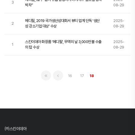
3
박차”
08-29
메디필, 2019 국가생산성대회서 뷰티 업계 단독 ‘생산
2025-
2
성 강소기업 대상’ 수상
08-29
스킨이데아 화장품 ‘메디필’, 무역의 날 3,000만불 수출
2025-
1
의 탑 수상
08-29
16
17
18
㈜스킨이데아