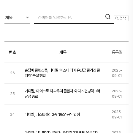
제목
번호
제목
등록일
손담비 클렌징폼, 메디필 ‘에스테 더마 유산균 콜라겐 클
2025-
26
리어’ 품절 행렬
09-01
메디필, '마이크로 티 파우더 클렌저' 와디즈 펀딩액 3억
2025-
25
달성 종료
09-01
2025-
24
메디필, 베스트셀러 2종 '롭스’ 공식 입점
09-01
마이크로 티 파우더 클렌저, 와디즈 2차 펀딩 오픈 11일
2025-