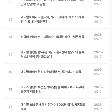
23
만에 펀딩액 1억 달성
09-01
메디필 에이씨 티 클리어, 카카오 메이커스에서 '조기 매
2025-
22
진' 기록, 3차 앵콜 판매
09-01
2025-
21
손담비, 예능에서도 애용하던 ‘메디필’ 메인 모델로 발탁
09-01
메디필 클렌징폼&수분크림, 나혼자산다 손담비의 꿀피
2025-
20
부 스킨케어 루틴으로 소개
09-01
2025-
19
메디필 마이크로 티 파우더 클렌저, 공간 와디즈 입점
09-01
와디즈 클렌저 부문 신기록 달성한 ‘마이크로 티 파우더
2025-
18
클렌저’ 앵콜 펀딩
09-01
메디필, 618 행사 총 시청자 수 8000만 집계...왕홍들도
2025-
17
주목
09-01