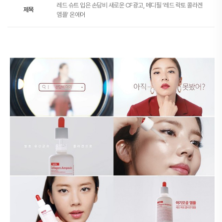
레드 슈트 입은 손담비 새로운 CF광고, 메디필 ‘레드 락토 콜라겐
제목
앰플’ 온에어