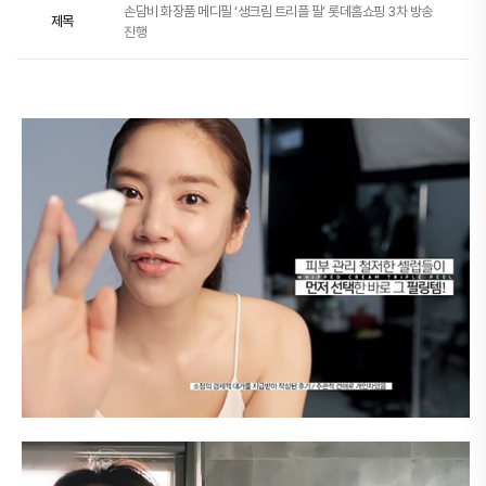
손담비 화장품 메디필 ‘생크림 트리플 필’ 롯데홈쇼핑 3차 방송
제목
진행